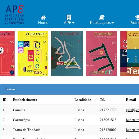
Home
APE
Publicações
Prém
Teatros
ID
Estabelecimento
Localidade
Tel.
E-mail
1
Comuna
Lisboa
217221770
geral@co
2
Cornucópia
Lisboa
213961515
bilhetei
3
Teatro da Trindade
Lisboa
213420000
bilheteir