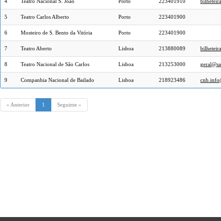
4
Teatro Nacional S. João
Porto
223401910
bilheteir
5
Teatro Carlos Alberto
Porto
223401900
6
Mosteiro de S. Bento da Vitória
Porto
223401900
7
Teatro Aberto
Lisboa
213880089
bilhetei
8
Teatro Nacional de São Carlos
Lisboa
213253000
geral@sa
9
Companhia Nacional de Bailado
Lisboa
218923486
cnb.info
« Anterior
1
Seguinte »